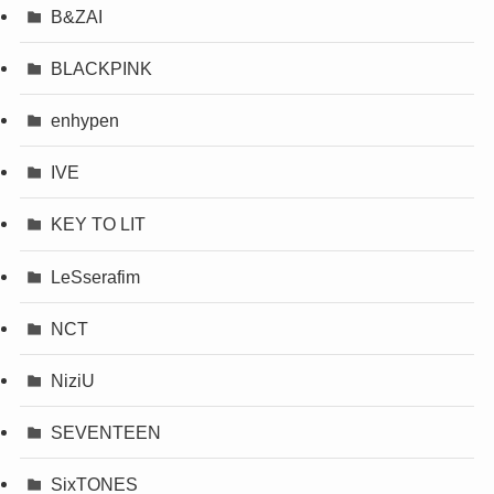
B&ZAI
BLACKPINK
enhypen
IVE
KEY TO LIT
LeSserafim
NCT
NiziU
SEVENTEEN
SixTONES