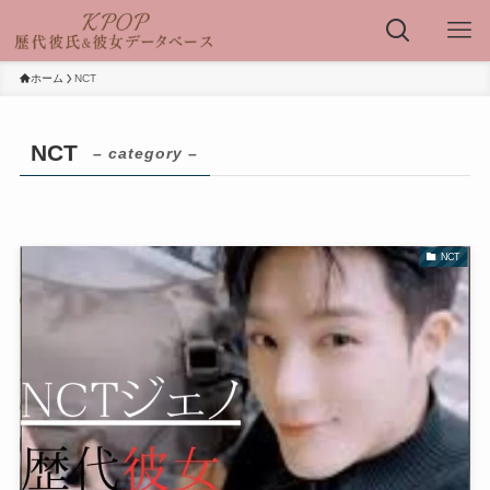
ホーム
NCT
NCT
– category –
NCT