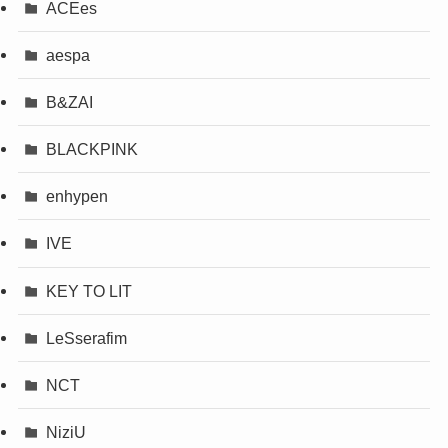
ACEes
aespa
B&ZAI
BLACKPINK
enhypen
IVE
KEY TO LIT
LeSserafim
NCT
NiziU