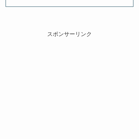
スポンサーリンク