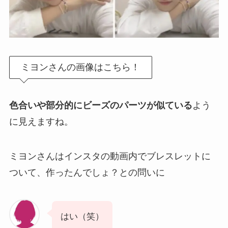
ミヨンさんの画像はこちら！
色合いや部分的にビーズのパーツが似ている
よう
に見えますね。
ミヨンさんはインスタの動画内でブレスレットに
ついて、作ったんでしょ？との問いに
はい（笑）