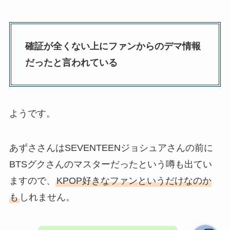
確証が全くない上にファンからのデマ情報
だったと言われている
ようです。
あずささんはSEVENTEENジョシュアさんの前に
BTSグクさんのマスターだったという噂も出てい
ますので、
KPOP好きなファンというだけなのか
も
しれません。