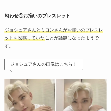
匂わせ①お揃いのブレスレット
ジョシュアさんとミヨンさんがお揃いのブレスレ
ットを投稿していた
ことが話題になったようで
す。
ジョシュアさんの画像はこちら！