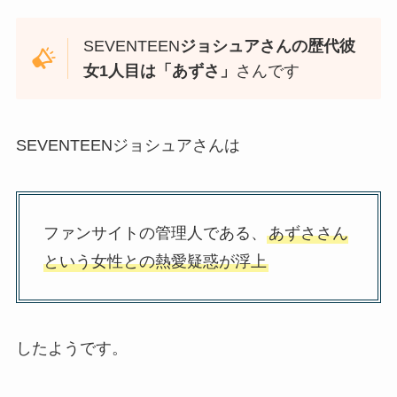
SEVENTEEN
ジョシュアさんの歴代彼
女1人目は「あずさ」
さんです
SEVENTEENジョシュアさんは
ファンサイトの管理人である、
あずささん
という女性との熱愛疑惑が浮上
したようです。