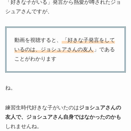
「好きな子がいる」発言から熱愛が噂されたジョ
シュアさんですが、
動画を視聴すると、
「好きな子発言をして
いるのは、ジョシュアさんの友人
」である
ことがわかります
ね。
練習生時代好きな子がいたのは
ジョシュアさんの
友人で、ジョシュアさん自身ではなかったのかも
しれませんね。